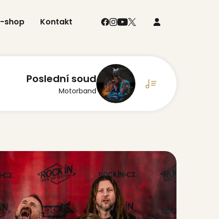
E-shop
Kontakt
Poslední soud
Motorband
Black Chandelier
BIFFY CLYRO
NIGHT CRAWLER
Judas Priest