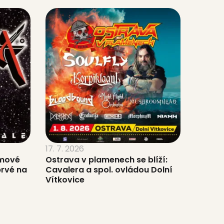
17. 7. 2026
omové
Ostrava v plamenech se blíží:
prvé na
Cavalera a spol. ovládou Dolní
Vítkovice