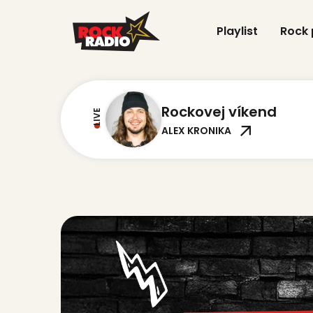
Playlist
Rock
Rockovej víkend
LIVE
ALEX KRONIKA
LIVE
Alternative Rock
LIVE
Hard and Heavy