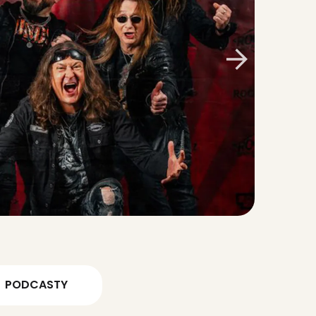
Vítr a mrak
Miloš Dodo Doležal
Lady Starlight
SCORPIONS
PODCASTY