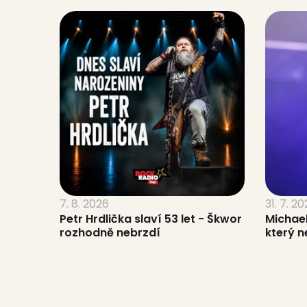
7. 8. 2026
31. 7. 2
Petr Hrdlička slaví 53 let - Škwor
Michael
rozhodně nebrzdí
který n