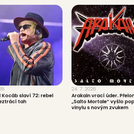
026
24. 7. 2026
 Kocáb slaví 72: rebel
Arakain vrací úder. Přel
eztrácí tah
„Salto Mortale“ vyšlo po
vinylu s novým zvukem