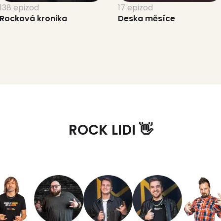
138 epizod
17 epizod
Rocková kronika
Deska měsíce
ROCK LIDI 👋