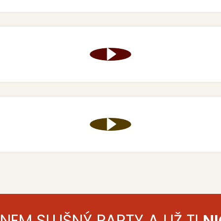
ENEM SLUŠNÝ PARTY A UŽ TI
NI