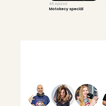
46 epizod
Motokecy speciál