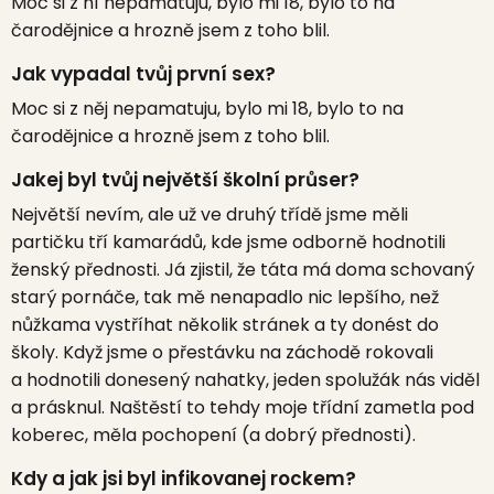
Moc si z ní nepamatuju, bylo mi 18, bylo to na
čarodějnice a hrozně jsem z toho blil.
Jak vypadal tvůj první sex?
Moc si z něj nepamatuju, bylo mi 18, bylo to na
čarodějnice a hrozně jsem z toho blil.
Jakej byl tvůj největší školní průser?
Největší nevím, ale už ve druhý třídě jsme měli
partičku tří kamarádů, kde jsme odborně hodnotili
ženský přednosti. Já zjistil, že táta má doma schovaný
starý pornáče, tak mě nenapadlo nic lepšího, než
nůžkama vystříhat několik stránek a ty donést do
školy. Když jsme o přestávku na záchodě rokovali
a hodnotili donesený nahatky, jeden spolužák nás viděl
a prásknul. Naštěstí to tehdy moje třídní zametla pod
koberec, měla pochopení (a dobrý přednosti).
Kdy a jak jsi byl infikovanej rockem?