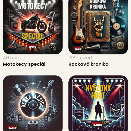
46 epizod
138 epizod
Motokecy speciál
Rocková kronika