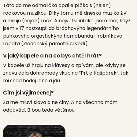
Táta do mě odmalička cpal elpíčka s (nejen)
rockovou muzikou. Díky tomu mě dneska muzika živí
a miluju (nejen) rock. A největší infekci jsem měl, když
jsem v 17 nastoupil do bráchovýho legendárního
punkovýho orgastickýho homobandu Hrobníkova
Lopata (kladenský pamětníci vědí).
V jaký kapele a na co bys chtěl hrát?
V kapele už hraju na klávesy a zpívám, ale kdyby se
znovu dala dohromady skupina “Prt a Kašpárek”, tak
mi snad hoděj lano a jdu.
Čím jsi výjimečnej?
Za mě mluví slova a ne činy. A na všechno mám
odpověď. Blbou teda většinou.