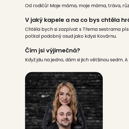
Od rodičů! Moje máma, moje máma, tráva, různe
V jaký kapele a na co bys chtěla hr
Chtěla bych si zazpívat s Třema sestrama píseň
potkal podobný osud jako kdysi Kovárnu.
Čím jsi výjimečná?
Když jdu na jedno, dám si jich většinou sedm. 