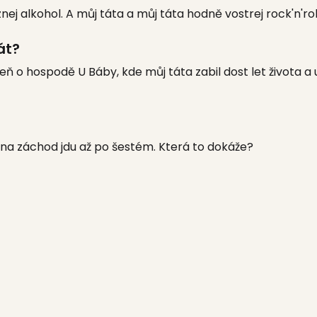
j alkohol. A můj táta a můj táta hodně vostrej rock'n'rol
át?
 o hospodě U Báby, kde můj táta zabil dost let života a u
A na záchod jdu až po šestém. Která to dokáže?