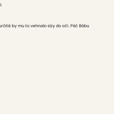
l.
rčitě by mu to vehnalo slzy do očí. P
áč Bábu