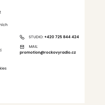
t
ních
STUDIO:
+420 725 844 424
MAIL:
í
promotion@rockovyradio.cz
kies