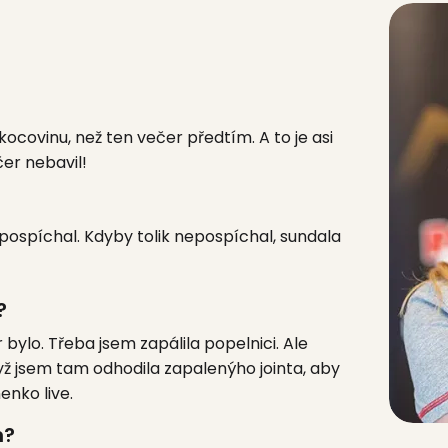
ocovinu, než ten večer předtím. A to je asi
čer nebavil!
nepospíchal. Kdyby tolik nepospíchal, sundala
?
r bylo. Třeba jsem zapálila popelnici. Ale
dyž jsem tam odhodila zapalenýho jointa, aby
enko live.
m?