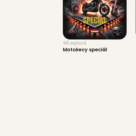
46 epizod
Motokecy speciál