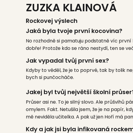
ZUZKA KLAINOVÁ
Rockovej výslech
Jaká byla tvoje první kocovina?
No rozhodně si pamatuju podstatně víc první k
dobře! Protože kdo se ráno nestydí, ten se ve
Jak vypadal tvůj první sex?
Kdyby to věděl, že je to poprvé, tak by tolik 
bych si punčocháče.
Jakej byl tvůj největší školní průser
Průser asi ne. To je silný slovo. Ale průšvihů pá
omylem. Fakt. Netušila jsem, že je na papír, k
mě neviděla učitelka. A pak už jen Hoří má pan
Kdy a jak jsi byla infikovaná rocke