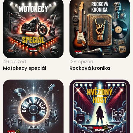
46 epizod
138 epizod
Motokecy speciál
Rocková kronika