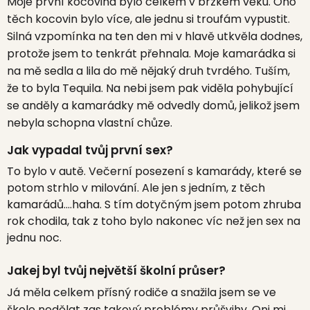
Moje první kocovina bylo celkem v brzkém věku. Ono
těch kocovin bylo více, ale jednu si troufám vypustit.
Silná vzpomínka na ten den mi v hlavě utkvěla dodnes,
protože jsem to tenkrát přehnala. Moje kamarádka si
na mě sedla a lila do mě nějaký druh tvrdého. Tuším,
že to byla Tequila. Na nebi jsem pak viděla pohybující
se anděly a kamarádky mě odvedly domů, jelikož jsem
nebyla schopna vlastní chůze.
Jak vypadal tvůj první sex?
To bylo v autě. Večerní posezení s kamarády, které se
potom strhlo v milování. Ale jen s jedním, z těch
kamarádů....haha. S tím dotyčným jsem potom zhruba
rok chodila, tak z toho bylo nakonec víc než jen sex na
jednu noc.
Jakej byl tvůj největší školní průser?
Já měla celkem přísný rodiče a snažila jsem se ve
škole nedělat zas takový problémy průšvihy. Oni mi