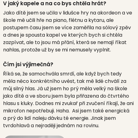
V jaký kapele a na co bys chtěla hrát?
Jako dítě jsem se učila v lidušce hry na akordeon a ve
škole mě učili hře na piano, flétnu a kytaru, ale
p
ostupem času jsem se více zaměřila na sólový zpěv
a dnes je spousta kapel ve kterých bych si chtěla
zazpívat, ale to jsou má přání, která se nemají říkat
nahlas, protože už by se mi nemusely vyplnit.
Čím jsi výjimečná?
Říká se, že samochvála smrdí, ale když bych tedy
měla něco konkrétního uvést, tak mě lidé chválí za
můj silný hlas. Já už jsem ho prý měla velký na škole
jako dítě a ve sboru jsem byla přiřazena do čtvrtého
hlasu s kluky. Dodnes mi zvukař při zvučení říkají, že ani
mikrofon nepotřebuji. Haha.
Asi jsem také energická
a prý do lidí naleju dávku té energie. Jinak jsem
tvrdohlavá a nejraději jednám na rovinu.