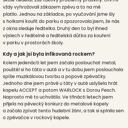
vždy vyhrožovali zákazem zpěvu a to na mě
platilo.
Jednou na základce, po vyučování jsme šly
s holkami kouřit do parku a zpozorovala jsem, že nás
z okna sleduje ředitelka. Druhý den to byl ihned
výslech v ředitelně a ředitelská důtka za kouření
v parku v prostorách školy.
Kdy a jak jsi byla infikovaná rockem?
Kolem jedenácti let jsem začala poslouchat metal,
pouštěl si ho táta v autě a v tu dobu jsem poslouchala
spíše muzikálovou tvorbu a popové zpěvačky.
Jednoho
dne jsem právě u táty v autě uslyšela hrát
kapelu ACCEPT a potom WARLOCK s Dorou Pesch.
Naprosto mě to uchvátilo.
Ve třinácti letech jsem
přijela na pěvecký konkurz do metalové kapely
a začala zpívat tento hudební žánr, a tak si splnila sen
o zpěvačce v rockový kapele.