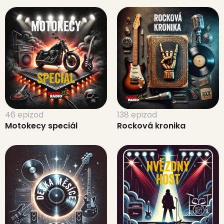
46 epizod
138 epizod
Motokecy speciál
Rocková kronika