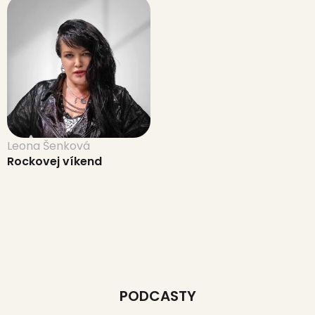
Leona Šenková
Rockovej víkend
PODCASTY