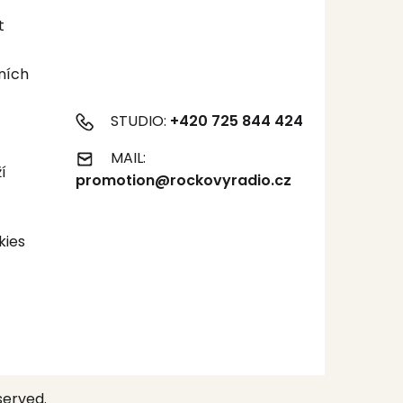
t
ních
STUDIO:
+420 725 844 424
MAIL:
í
promotion@rockovyradio.cz
kies
served.