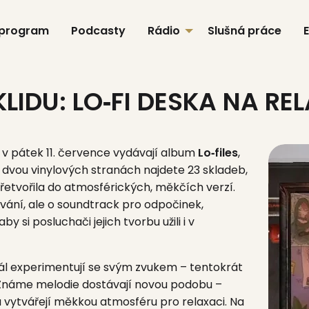
 program
Podcasty
Rádio
Slušná práce
LIDU: LO‑FI DESKA NA REL
už v pátek 11. července vydávají album
Lo‑files
,
 Na dvou vinylových stranách najdete 23 skladeb,
přetvořila do atmosférických, měkčích verzí
.
gování, ale o soundtrack pro odpočinek,
y si posluchači jejich tvorbu užili i v
dál experimentují se svým zvukem – tentokrát
 Známe melodie dostávají novou podobu –
a vytvářejí měkkou atmosféru pro relaxaci. Na