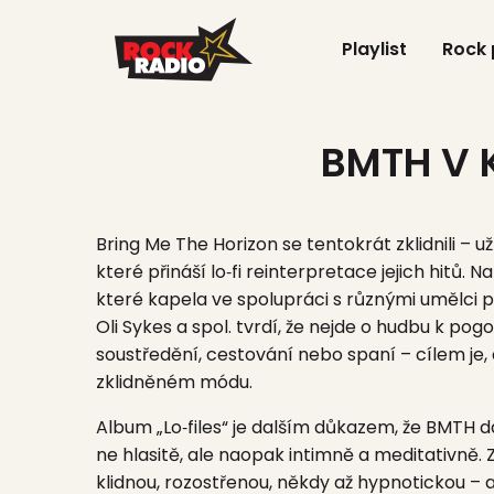
Playlist
Rock
BMTH V K
Bring Me The Horizon se tentokrát zklidnili – 
které přináší lo‑fi reinterpretace jejich hitů.
které kapela ve spolupráci s různými umělci 
Oli Sykes a spol. tvrdí, že nejde o hudbu k po
soustředění, cestování nebo spaní – cílem je, ab
zklidněném módu.
Album „Lo‑files“ je dalším důkazem, že BMTH 
ne hlasitě, ale naopak intimně a meditativně
.
klidnou, rozostřenou, někdy až hypnotickou – 