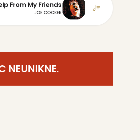
Help From My Friends
JOE COCKER
C NEUNIKNE
.