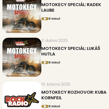
MOTOKECY SPECIÁL: RADEK
LAUBE
9 minut
3. dubna 2025
MOTOKECY SPECIÁL: LUKÁŠ
HUTLA
8 minut
10. března 2025
MOTOKECY ROZHOVOR: KUBA
KORNFEIL
9 minut