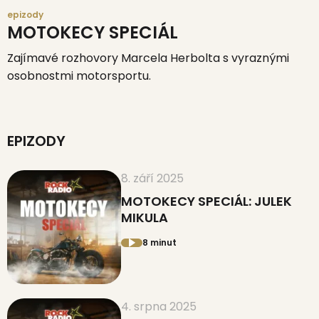
epizody
MOTOKECY SPECIÁL
Zajímavé rozhovory Marcela Herbolta s vyraznými
osobnostmi motorsportu.
EPIZODY
8. září 2025
MOTOKECY SPECIÁL: JULEK
MIKULA
8 minut
4. srpna 2025