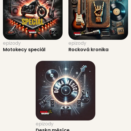
epizody
epizody
Motokecy speciál
Rocková kronika
epizody
Deska měsíce