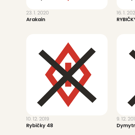
23. 1. 2020
16. 1. 20
Arakain
RYBIČK
10. 12. 2019
9. 12. 20
Rybičky 48
Dymyt