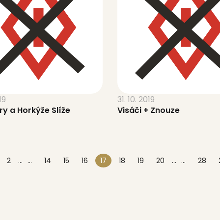
19
31. 10. 2019
try a Horkýže Slíže
Visáči + Znouze
2
...
14
15
16
17
18
19
20
...
28