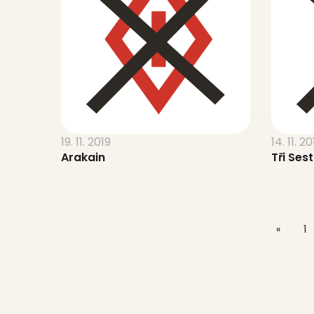
19. 11. 2019
14. 11. 20
Arakain
Tři Ses
1