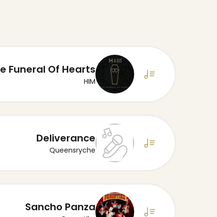
e Funeral Of Hearts
HIM
Deliverance
Queensryche
Sancho Panza