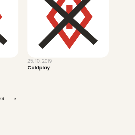
25. 10. 2019
Coldplay
29