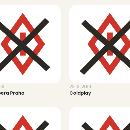
019
23. 11. 2019
era Praha
Coldplay