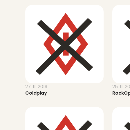
27. 11. 2019
25. 11. 2
Coldplay
RockOp