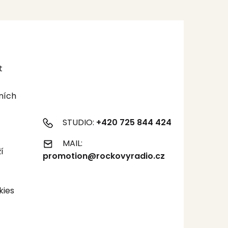
t
ních
STUDIO:
+420 725 844 424
MAIL:
í
promotion@rockovyradio.cz
kies