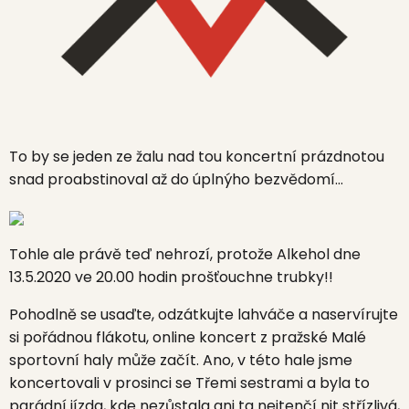
To by se jeden ze žalu nad tou koncertní prázdnotou
snad proabstinoval až do úplnýho bezvědomí...
Tohle ale právě teď nehrozí, protože
Alkehol
dne
13.5.2020 ve 20.00 hodin prošťouchne trubky!!
Pohodlně se usaďte, odzátkujte lahváče a naservírujte
si pořádnou flákotu, online koncert z pražské
Malé
sportovní haly
může začít. Ano, v této hale jsme
koncertovali v prosinci se
Třemi sestrami
a byla to
parádní jízda, kde nezůstala ani ta nejtenčí nit střízlivá,