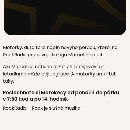
Motorky, auta to je náplň novýho pořadu, kterej na
RockRadiu připravuje kolega Marcel Herbolt.
Ale Marcel se nebude držet při zemi, vždyť i s
letadlama může bejt legrace. A motorky umí lítat
taky.
Poslechněte si Motokecy od pondělí do pátku
v 7:50 hod a po 14. hodině.
RockRadio - Rock je slušná muzika!