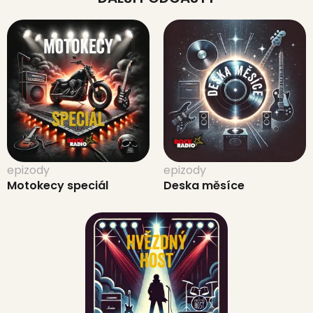
epizody
epizody
Motokecy speciál
Deska měsíce