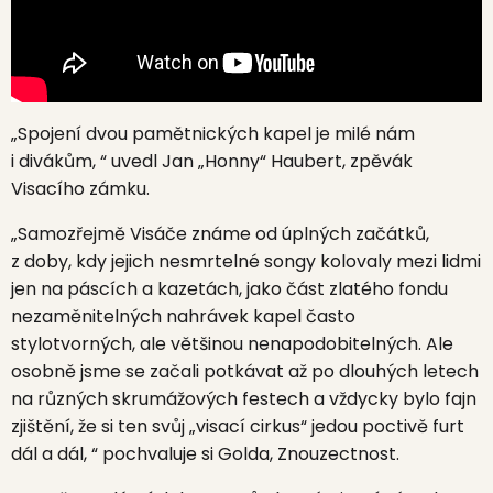
„Spojení dvou pamětnických kapel je milé nám
i divákům, “ uvedl Jan „Honny“ Haubert, zpěvák
Visacího zámku.
„Samozřejmě Visáče známe od úplných začátků,
z doby, kdy jejich nesmrtelné songy kolovaly mezi lidmi
jen na páscích a kazetách, jako část zlatého fondu
nezaměnitelných nahrávek kapel často
stylotvorných, ale většinou nenapodobitelných. Ale
osobně jsme se začali potkávat až po dlouhých letech
na různých skrumážových festech a vždycky bylo fajn
zjištění, že si ten svůj „visací cirkus“ jedou poctivě furt
dál a dál, “ pochvaluje si Golda, Znouzectnost.