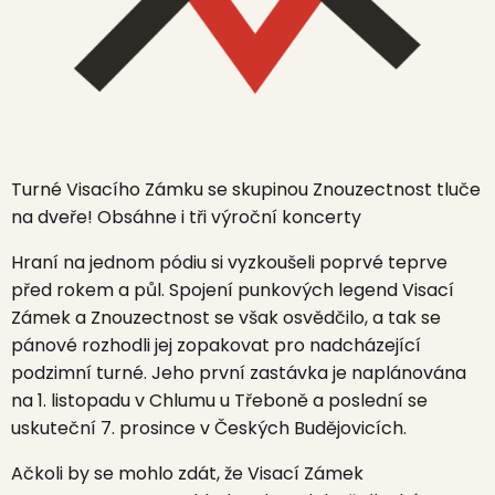
Turné
Visacího Zámku
se skupinou
Znouzectnost
tluče
na dveře! Obsáhne i tři výroční koncerty
Hraní na jednom pódiu si vyzkoušeli poprvé teprve
před rokem a půl. Spojení punkových legend
Visací
Zámek
a
Znouzectnost
se však osvědčilo, a tak se
pánové rozhodli jej zopakovat pro nadcházející
podzimní turné. Jeho první zastávka je naplánována
na 1. listopadu v
Chlumu u Třeboně
a poslední se
uskuteční 7. prosince v
Českých Budějovicích.
Ačkoli by se mohlo zdát, že Visací Zámek