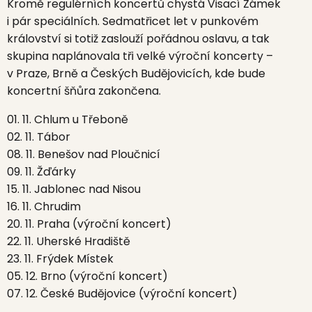
Kromě regulérních koncertů chystá Visací Zámek
i pár speciálních. Sedmatřicet let v punkovém
království si totiž zaslouží pořádnou oslavu, a tak
skupina naplánovala tři velké výroční koncerty –
v Praze, Brně a Českých Budějovicích, kde bude
koncertní šňůra zakončena.
01. 11. Chlum u Třeboně
02. 11. Tábor
08. 11. Benešov nad Ploučnicí
09. 11. Žďárky
15. 11. Jablonec nad Nisou
16. 11. Chrudim
20. 11. Praha (výroční koncert)
22. 11. Uherské Hradiště
23. 11. Frýdek Místek
05. 12. Brno (výroční koncert)
07. 12. České Budějovice (výroční koncert)