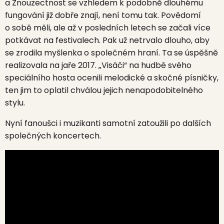
a Znouzectnost se vzhledem k podobně dlouhému
fungování již dobře znají, není tomu tak. Povědomí
o sobě měli, ale až v posledních letech se začali více
potkávat na festivalech. Pak už netrvalo dlouho, aby
se zrodila myšlenka o společném hraní. Ta se úspěšně
realizovala na jaře 2017. „Visáči“ na hudbě svého
speciálního hosta ocenili melodické a skočné písničky,
ten jim to oplatil chválou jejich nenapodobitelného
stylu.
Nyní fanoušci i muzikanti samotní zatoužili po dalších
společných koncertech.