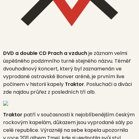
DVD a double CD Prach a vzduch
je záznam velmi
úspěšného podzimního turné stejného názvu. Téměř
dvouhodinový koncert, který byl zaznamenán ve
vyprodané ostravské Bonver aréně, je prvním live
počinem v historii kapely
Traktor
. Posluchači a diváci
zde najdou průřez z posledních tří alb.
Traktor
patří v současnosti k nejoblíbenějším českým
rockovým kapelám, důkazem jsou vyprodané sály po
celé republice. Výrazněji na sebe kapela upozornila
v roce 2011 albem Tmel, kde si ujednotila svůj styl