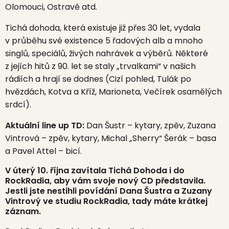
Olomouci, Ostravě atd.
Tichá dohoda, která existuje již přes 30 let, vydala
v průběhu své existence 5 řadových alb a mnoho
singlů, speciálů, živých nahrávek a výběrů. Některé
z jejích hitů z 90. let se staly „trvalkami“ v našich
rádiích a hrají se dodnes (Cizí pohled, Tulák po
hvězdách, Kotva a Kříž, Marioneta, Večírek osamělých
srdcí).
Aktuální line up TD:
Dan Šustr – kytary, zpěv, Zuzana
Vintrová – zpěv, kytary, Michal „Sherry“ Šerák – basa
a Pavel Attel – bicí.
V úterý 10. října zavítala Tichá Dohoda i do
RockRadia, aby vám svoje nový CD představila.
Jestli jste nestihli povídání Dana Šustra a Zuzany
Vintrový ve studiu RockRadia, tady máte krátkej
záznam.