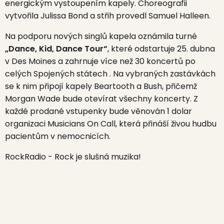
energickým vystoupením kapely
.
Choreografii
vytvořila Julissa Bond a střih provedl Samuel Halleen
.​
Na podporu nových singlů kapela oznámila turné
„Dance, Kid, Dance Tour“
, které odstartuje 25. dubna
v Des Moines a zahrnuje více než 30 koncertů po
celých Spojených státech
.
Na vybraných zastávkách
se k nim připojí kapely Beartooth a Bush, přičemž
Morgan Wade bude otevírat všechny koncerty.
Z
každé prodané vstupenky bude věnován 1 dolar
organizaci Musicians On Call, která přináší živou hudbu
pacientům v nemocnicích
.
RockRadio - Rock je slušná muzika!