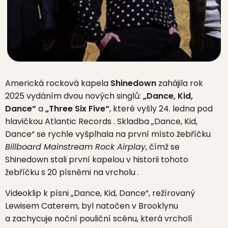
Americká rocková kapela
Shinedown
zahájila rok
2025 vydáním dvou nových singlů:
„Dance, Kid,
Dance“
a
„Three Six Five“
, které vyšly 24. ledna pod
hlavičkou Atlantic Records
.
Skladba „Dance, Kid,
Dance“ se rychle vyšplhala na první místo žebříčku
Billboard Mainstream Rock Airplay
, čímž se
Shinedown stali první kapelou v historii tohoto
žebříčku s 20 písněmi na vrcholu
.
Videoklip k písni „Dance, Kid, Dance“, režírovaný
Lewisem Caterem, byl natočen v Brooklynu
a zachycuje noční pouliční scénu, která vrcholí