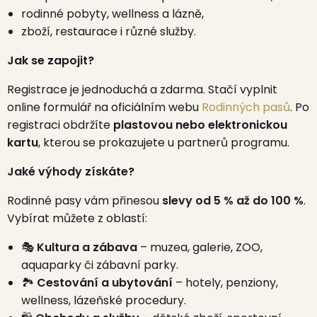
rodinné pobyty, wellness a lázně,
zboží, restaurace i různé služby.
Jak se zapojit?
Registrace je jednoduchá a zdarma. Stačí vyplnit
online formulář na oficiálním webu
Rodinných pasů
. Po
registraci obdržíte
plastovou nebo elektronickou
kartu
, kterou se prokazujete u partnerů programu.
Jaké výhody získáte?
Rodinné pasy vám přinesou
slevy od 5 % až do 100 %
.
Vybírat můžete z oblastí:
🎭
Kultura a zábava
– muzea, galerie, ZOO,
aquaparky či zábavní parky.
🏞️
Cestování a ubytování
– hotely, penziony,
wellness, lázeňské procedury.