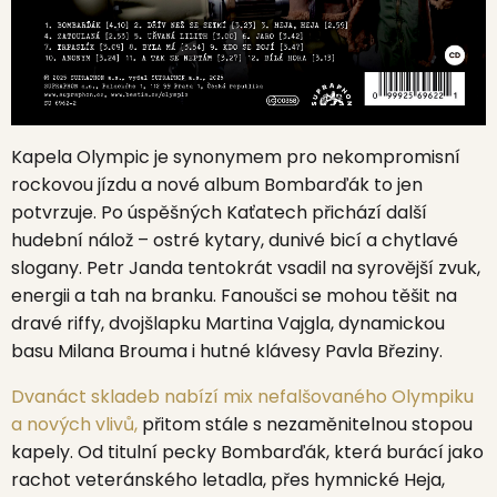
Kapela Olympic je synonymem pro nekompromisní
rockovou jízdu a nové album Bombarďák to jen
potvrzuje. Po úspěšných Kaťatech přichází další
hudební nálož – ostré kytary, dunivé bicí a chytlavé
slogany. Petr Janda tentokrát vsadil na syrovější zvuk,
energii a tah na branku. Fanoušci se mohou těšit na
dravé riffy, dvojšlapku Martina Vajgla, dynamickou
basu Milana Brouma i hutné klávesy Pavla Březiny.
Dvanáct skladeb nabízí mix nefalšovaného Olympiku
a nových vlivů,
přitom stále s nezaměnitelnou stopou
kapely. Od titulní pecky Bombarďák, která burácí jako
rachot veteránského letadla, přes hymnické Heja,