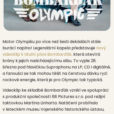
Motor Olympiku po více než šesti dekádách stále
burácí naplno! Legendární kapela představuje
nový
videoklip k titulní písni Bombarďák,
která otevírá
brány k jejich nadcházejícímu albu. To vyjde 28.
března pod hlavičkou Supraphonu na LP, CD i digitálně,
a fanoušci se tak mohou těšit na čerstvou dávku ryzí
rockové energie, která je pro Olympic tak typická.
Videoklip ke skladbě Bombarďák vznikl ve spolupráci
s produkční společností 68 Pictures s.r.o. pod režijní
taktovkou Martina Linharta. Natáčení probíhalo
v leteckém muzeu Vojenského historického ústavu,