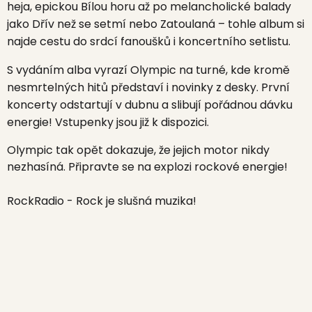
heja, epickou Bílou horu až po melancholické balady
jako Dřív než se setmí nebo Zatoulaná – tohle album si
najde cestu do srdcí fanoušků i koncertního setlistu.
S vydáním alba vyrazí Olympic na turné, kde kromě
nesmrtelných hitů představí i novinky z desky. První
koncerty odstartují v dubnu a slibují pořádnou dávku
energie! Vstupenky jsou již k dispozici.
Olympic tak opět dokazuje, že jejich motor nikdy
nezhasíná. Připravte se na explozi rockové energie!
RockRadio - Rock je slušná muzika!