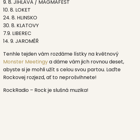
9. 8. JIHLAVA / MAGMAFEST
10. 8. LOKET
24. 8. HLINSKO
30. 8. KLATOVY
7.9. LIBEREC
14. 9. JAROMĚŘ
Tenhle tejden vám rozdáme lístky na květnový
Monster Meetingy
a dáme vám jich rovnou deset,
abyste si je mohli užít s celou svou partou. Laďte
Rockovej rozjezd, ať to neprošvihnete!
RockRadio – Rock je slušná muzika!