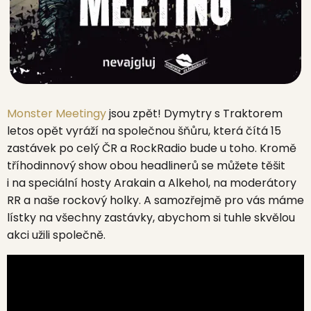
Monster Meetingy
jsou zpět! Dymytry s Traktorem
letos opět vyráží na společnou šňůru, která čítá 15
zastávek po celý ČR a RockRadio bude u toho. Kromě
tříhodinnový show obou headlinerů se můžete těšit
i na speciální hosty Arakain a Alkehol, na moderátory
RR a naše rockový holky. A samozřejmě pro vás máme
lístky na všechny zastávky, abychom si tuhle skvělou
akci užili společně.