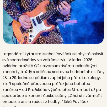
Legendární kytarista Michal Pavlíček se chystá oslavit
své sedmdesátiny ve velkém stylu! V lednu 2026
ovládne pražské O2 universum dvěma jedinečnými
koncerty, každý s odlišnou sestavou hudebních es. Dny
28. a 29. ledna se pódium zaplní jeho přáteli a kolegy,
kteří společně předvedou průřez jeho bohatou
kariérou – od Pražského výběru přes Stromboli až po
spolupráce s ikonami české scény. „Chci si s vámi užít
emoce, trans a radost z hudby, “ láká Pavlíček