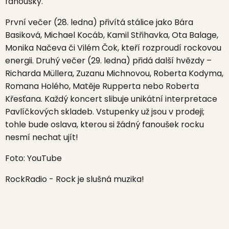
fanoušky.
První večer (28. ledna) přivítá stálice jako Bára
Basiková, Michael Kocáb, Kamil Střihavka, Ota Balage,
Monika Načeva či Vilém Čok, kteří rozproudí rockovou
energii. Druhý večer (29. ledna) přidá další hvězdy –
Richarda Müllera, Zuzanu Michnovou, Roberta Kodyma,
Romana Holého, Matěje Rupperta nebo Roberta
Křesťana. Každý koncert slibuje unikátní interpretace
Pavlíčkových skladeb. Vstupenky už jsou v prodeji;
tohle bude oslava, kterou si žádný fanoušek rocku
nesmí nechat ujít!
Foto: YouTube
RockRadio - Rock je slušná muzika!