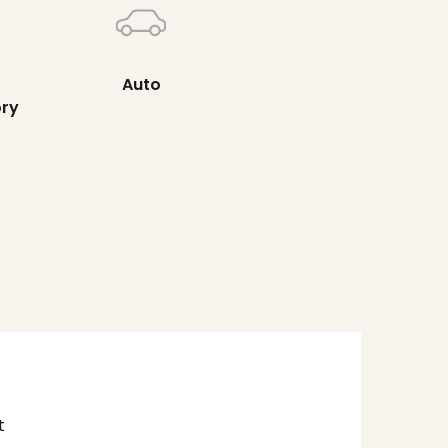
Auto
ory
t