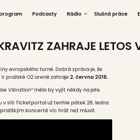
 program
Podcasty
Rádio
Slušná práce
KRAVITZ ZAHRAJE LETOS 
ny evropského turné. Dobrá zpráva je, že
 V pražské O2 areně zahraje
2. června 2018.
ise Vibration“
měla by vyjít někdy na jaře.
 v síti Ticketportal už tenhle pátek 26. ledna
 pražškým koncertě víc hrát než mluvit.