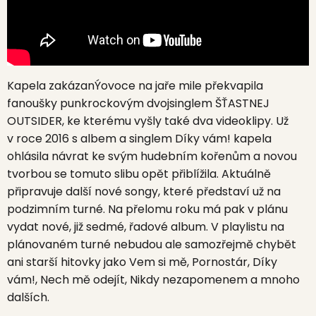
Kapela
zakázanÝovoce
na jaře mile překvapila
fanoušky punkrockovým dvojsinglem
ŠŤASTNEJ
OUTSIDER,
ke kterému vyšly také dva videoklipy. Už
v roce 2016 s albem a singlem Díky vám! kapela
ohlásila návrat ke svým hudebním kořenům a novou
tvorbou se tomuto slibu opět přiblížila. Aktuálně
připravuje další nové songy, které představí už na
podzimním turné. Na přelomu roku má pak v plánu
vydat nové, již sedmé, řadové album. V playlistu na
plánovaném turné nebudou ale samozřejmě chybět
ani starší hitovky jako Vem si mě, Pornostár, Díky
vám!, Nech mě odejít, Nikdy nezapomenem a mnoho
dalších.