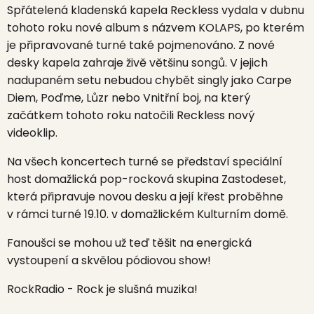
Spřátelená kladenská kapela
Reckless
vydala v dubnu
tohoto roku nové album s názvem KOLAPS, po kterém
je připravované turné také pojmenováno. Z nové
desky kapela zahraje živě většinu songů. V jejich
nadupaném setu nebudou chybět singly jako Carpe
Diem, Poďme, Lůzr nebo Vnitřní boj, na který
začátkem tohoto roku natočili Reckless nový
videoklip.
Na všech koncertech turné se představí speciální
host domažlická pop-rocková skupina
Zastodeset,
která připravuje novou desku a její křest proběhne
v rámci turné 19.10. v domažlickém Kulturním domě.
Fanoušci se mohou už teď těšit na energická
vystoupení a skvělou pódiovou show!
RockRadio - Rock je slušná muzika!