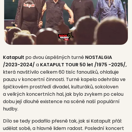
Katapult
po dvou úspěšných turné
NOSTALGIA
/2023-2024/
a
KATAPULT TOUR 50 let /1975 -2025/,
která navštívilo celkem 60 tisíc fanoušků, ohlašuje
pauzu v koncertní činnosti. Turné kapela odehrála ve
špičkovém prostředí divadel, kulturáků, sokoloven
a velkých koncertních hal, jak bylo zvykem po celou
dobu její dlouhé existence na scéně naší populární
hudby.
Dílo se tedy podařilo přesně tak, jak si Katapult přál:
udělat sobě, a hlavně lidem radost. Poslední koncert