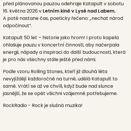
před plánovanou pauzou odehraje Katapult v sobotu
16. května 2026 v
Letním kině v Lysé nad Labem.
A poté nastane čas, poeticky řečeno: „nechat národ
odpočinout“.
Katapult 50 let – historie jako hrom! I proto kapela
ohlašuje pauzu v koncertní činnosti, aby načerpala
energii, nápady a inspiraci do další budoucnosti, která
je pro nás všechny stále ještě před námi.
Podle vzoru Rolling Stones, kteří již dlouhá léta
nevyjíždějí každoročně na turné, udělá Katapult to
samé. Vrátí se až ve chvíli, když bude nad slunce
jasnější, že se opět všichni vzájemně potřebujeme.
RockRadio - Rock je slušná muzika!