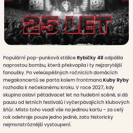
Populární pop-punková stálice
Rybičky 48
odpálila
naprostou bombu, která překvapila i ty nejzarytější
fanoušky. Po veleúspěšných ročnících domácích
megakoncertů se parta kolem frontmana
Kuby Ryby
rozhodla k nečekanému kroku. V roce 2027, kdy
skupina oslaví pětadvacet let na hudební scéně, si dá
pauzu od letních festivalů i vyčerpávajících klubových
šňůr. Místo toho vsadí vše na jedinou kartu – za celý
rok odehraje pouze jedno jediné, zato historicky
nejmonstróznější vystoupení.