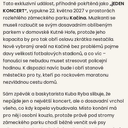
Tato exkluzivní událost, příhodně pokřtěná jako
„jEDEN
KONCERT“,
vypukne 22. května 2027 v prostorách
rozlehlého zámeckého parku
Kačina.
Muzikanti se
museli rozloučit se svým dosavadním oblíbeným
parkem v domovské Kutné Hoře, protože jeho
kapacita by pro tak obří oslavu zkrátka nestačila.
Nově vybraný areál na Kačině bez problémů pojme
davy velikosti fotbalových stadionů, a co víc –
fanoušci se nebudou muset stresovat policejní
hodinou. K dispozici navíc bude i obří stanové
městečko pro ty, kteří po rockovém maratonu
nezvládnou cestu domů.
Sám zpěvák a baskytarista Kuba Ryba slibuje, že
nepůjde jen o největší koncert, ale o dosavadní vrchol
všeho, co kdy kapela vybudovala. Místo konání má
pro něj i osobní kouzlo, protože právě pod stromy
zámeckého parku chodí běžně venčit své psy