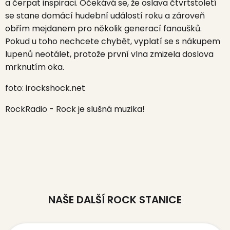
a čerpat inspiraci. Očekává se, že oslava čtvrtstoletí
se stane domácí hudební událostí roku a zároveň
obřím mejdanem pro několik generací fanoušků.
Pokud u toho nechcete chybět, vyplatí se s nákupem
lupenů neotálet, protože první vlna zmizela doslova
mrknutím oka.
foto: irockshock.net
RockRadio - Rock je slušná muzika!
NAŠE DALŠÍ ROCK STANICE