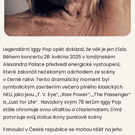
Legendární Iggy Pop opět dokázal, že věk je jen číslo.
Během koncertu 28. května 2025 v londýnském
Alexandra Palace předvedl energické vystoupení,
které zakončil nečekaným odchodem ze scény
v černé rakvi.
Tento dramatický moment byl
symbolickým završením večera plného klasických
hitů, jako jsou „T. V. Eye“, „Raw Power“, „The Passenger“
a „Lust for Life“
.
Navzdory svým 78 letům Iggy Pop
stále ohromuje svou vitalitou a charismatem, čímž
potvrzuje svůj status ikony punkové scény
Fanoušci v České republice se mohou těšit na jeho