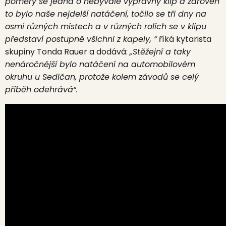
poměry se jedná o nebývale výpravný klip a zároveň
to bylo naše nejdelší natáčení, točilo se tři dny na
osmi různých místech a v různých rolích se v klipu
představí postupně všichni z kapely, “
říká kytarista
skupiny Tonda Rauer a dodává:
„Stěžejní a taky
nenáročnější bylo natáčení na automobilovém
okruhu u Sedlčan, protože kolem závodů se celý
příběh odehrává“.