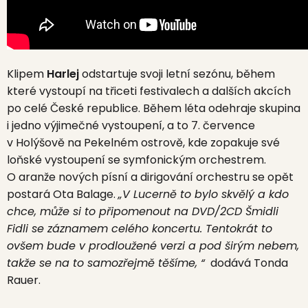
Klipem
Harlej
odstartuje svoji letní sezónu, během
které vystoupí na třiceti festivalech a dalších akcích
po celé České republice. Během léta odehraje skupina
i jedno výjimečné vystoupení, a to 7. července
v Holýšově na Pekelném ostrově, kde zopakuje své
loňské vystoupení se symfonickým orchestrem.
O aranže nových písní a dirigování orchestru se opět
postará Ota Balage.
„V Lucerně to bylo skvělý a kdo
chce, může si to připomenout na DVD/2CD Šmidli
Fidli se záznamem celého koncertu. Tentokrát to
ovšem bude v prodloužené verzi a pod širým nebem,
takže se na to samozřejmě těšíme, “
dodává Tonda
Rauer.