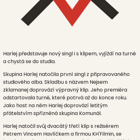
Harlej
představuje nový singl i s klipem, vyjíždí na turné
a chystá se do studia.
Skupina
Harlej
natočila první singl z připravovaného
studiového alba. Skladbu s názvem
Nejsem
zklamanej
doprovází výpravný klip. Jeho premiéra
odstartovala turné, které potrvá až do konce roku.
Jako host na něm
Harlej
doprovází letitým
přátelstvím spřízněná skupina
Komunál.
Harlej
natočil svůj dvacátý třetí klip s režisérem
Petrem Vincem Havlíčkem
a firmou
KH'Filmin,
se