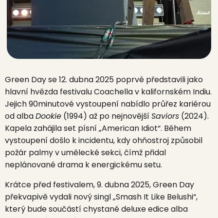
Green Day se 12. dubna 2025 poprvé představili jako
hlavní hvězda festivalu Coachella v kalifornském Indiu.
Jejich 90minutové vystoupení nabídlo průřez kariérou
od alba
Dookie
(1994) až po nejnovější
Saviors
(2024).
Kapela zahájila set písní „American Idiot“
.
Během
vystoupení došlo k incidentu, kdy ohňostroj způsobil
požár palmy v umělecké sekci, čímž přidal
neplánované drama k energickému setu.
Krátce před festivalem, 9. dubna 2025, Green Day
překvapivě vydali nový singl „Smash It Like Belushi“,
který bude součástí chystané deluxe edice alba