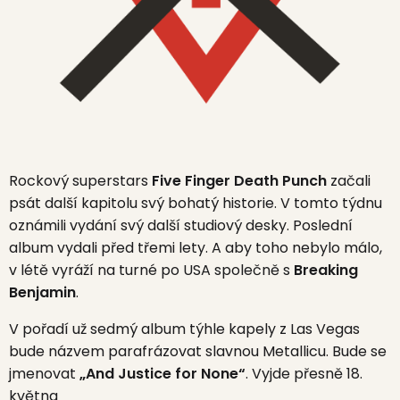
Rockový superstars
Five Finger Death Punch
začali
psát další kapitolu svý bohatý historie. V tomto týdnu
oznámili vydání svý další studiový desky. Poslední
album vydali před třemi lety. A aby toho nebylo málo,
v létě vyráží na turné po USA společně s
Breaking
Benjamin
.
V pořadí už sedmý album týhle kapely z Las Vegas
bude názvem parafrázovat slavnou Metallicu. Bude se
jmenovat
„And Justice for None“
. Vyjde přesně 18.
května