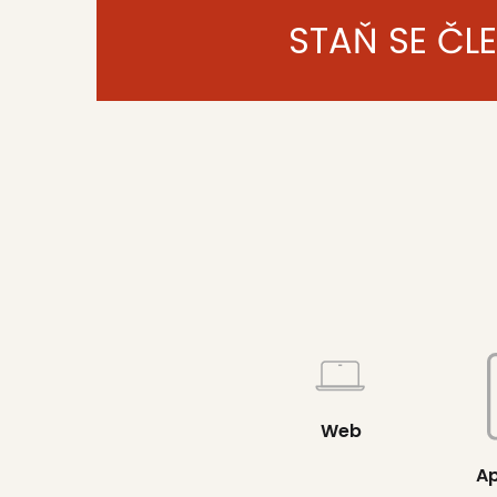
STAŇ SE ČL
Web
Ap