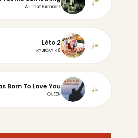
All That Remains
Léto 2
RYBIČKY 48
as Born To Love You
QUEEN