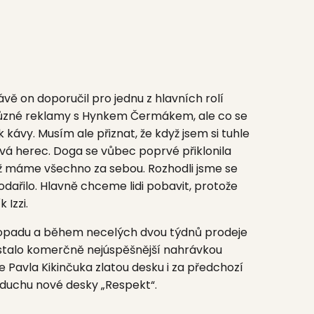
vě on doporučil pro jednu z hlavních rolí
různé reklamy s
Hynkem Čermákem,
ale co se
 kávy. Musím ale přiznat, že když jsem si tuhle
dává herec. Doga se vůbec poprvé přiklonila
 už máme všechno za sebou. Rozhodli jsme se
odařilo. Hlavně chceme lidi pobavit, protože
ík
Izzi.
stopadu a během necelých dvou týdnů prodeje
k stalo komerčně nejúspěšnější nahrávkou
ce Pavla Kikinčuka zlatou desku i za předchozí
duchu nové desky „Respekt“.