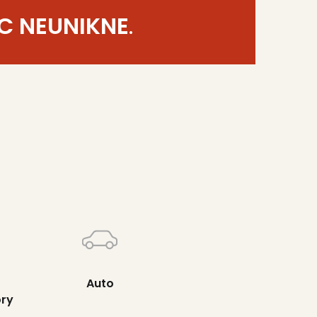
C NEUNIKNE
.
Auto
ory