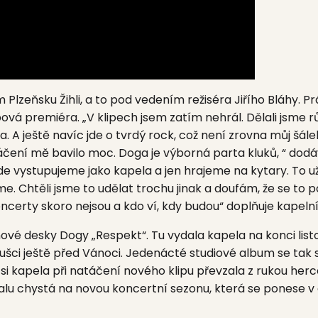
ím
Plzeňsku Žihli,
a to pod vedením režiséra
Jiřího Bláhy.
Prá
pová premiéra. „V klipech jsem zatím nehrál. Dělali jsme 
 A ještě navíc jde o tvrdý rock, což není zrovna můj šálek
Natáčení mě bavilo moc. Doga je výborná parta kluků, “ do
, kde vystupujeme jako kapela a jen hrajeme na kytary. To
e. Chtěli jsme to udělat trochu jinak a doufám, že se to p
ncerty skoro nejsou a kdo ví, kdy budou“ doplňuje kapeln
z nové desky Dogy
„Respekt“.
Tu vydala kapela na konci li
anoušci ještě před Vánoci. Jedenácté studiové album se ta
tí si kapela při natáčení nového klipu převzala z rukou her
u chystá na novou koncertní sezonu, která se ponese v 