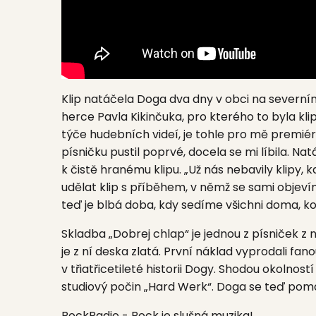
Klip natáčela Doga dva dny v obci na severn
herce Pavla Kikinčuka, pro kterého to byla kli
týče hudebních videí, je tohle pro mě premiéra.
písničku pustil poprvé, docela se mi líbila. 
k čistě hranému klipu. „Už nás nebavily klipy
udělat klip s příběhem, v němž se sami objevím
teď je blbá doba, kdy sedíme všichni doma, ko
Skladba „Dobrej chlap“ je jednou z písniček 
je z ní deska zlatá. První náklad vyprodali f
v třiatřicetileté historii Dogy. Shodou okolnos
studiový počin
„Hard Werk“.
Doga se teď pomal
RockRadio - Rock je slušná muzika!