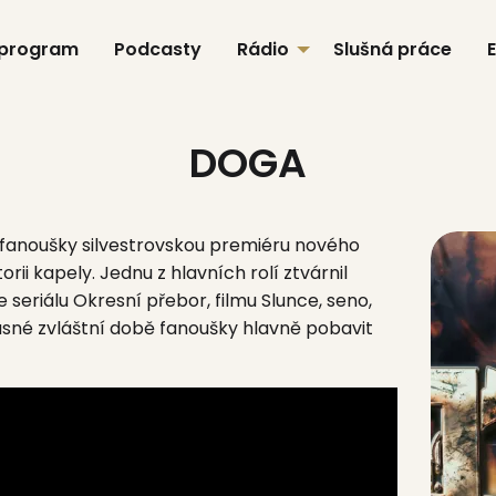
 program
Podcasty
Rádio
Slušná práce
DOGA
fanoušky silvestrovskou premiéru nového
orii kapely. Jednu z hlavních rolí ztvárnil
e seriálu
Okresní přebor,
filmu
Slunce, seno,
sné zvláštní době fanoušky hlavně pobavit