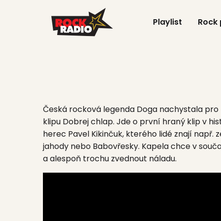
Playlist
Rock
Česká rocková legenda
Doga
nachystala pro 
klipu
Dobrej chlap.
Jde o první hraný klip v hist
herec
Pavel Kikinčuk,
kterého lidé znají např. z
jahody
nebo
Babovřesky.
Kapela chce v souča
a alespoň trochu zvednout náladu.