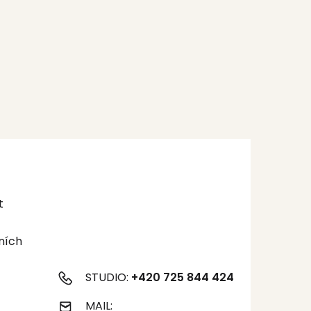
t
ních
STUDIO:
+420 725 844 424
MAIL: