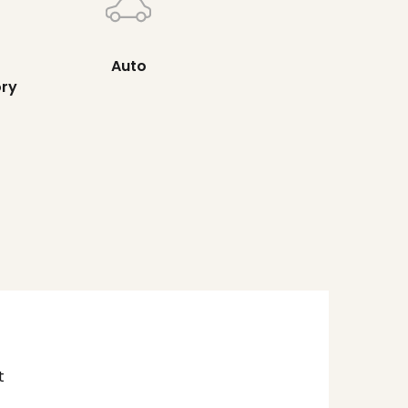
Auto
ory
t