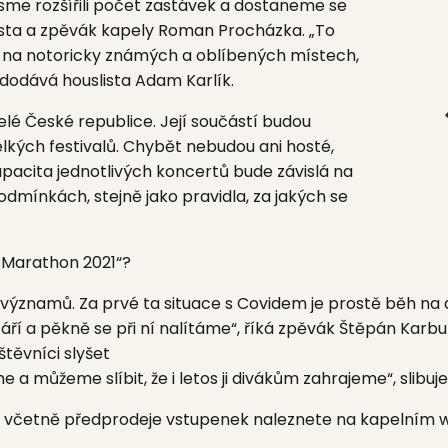
jsme rozšířili počet zastávek a dostaneme se
arista a zpěvák kapely
Roman Procházka.
„To
 na notoricky známých a oblíbených místech,
dodává houslista
Adam Karlík.
elé
České republice.
Její součástí budou
lkých festivalů. Chybět nebudou ani hosté,
pacita jednotlivých koncertů bude závislá na
dmínkách, stejně jako pravidla, za jakých se
 „Marathon 2021“?
c významů. Za prvé ta situace s Covidem je prostě běh na 
áří a pěkně se při ní nalítáme“, říká zpěvák
Štěpán Karbul
štěvníci slyšet
me a můžeme slíbit, že i letos ji divákům zahrajeme“, slib
h včetně předprodeje vstupenek naleznete na kapelním