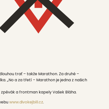
dlouhou trať – takže Marathon. Za druhé –
ka.
„No a za třetí – Marathon je jedna z našich
uje zpěvák a frontman kapely
Vašek Bláha.
 webu
www.divokejbill.cz
.