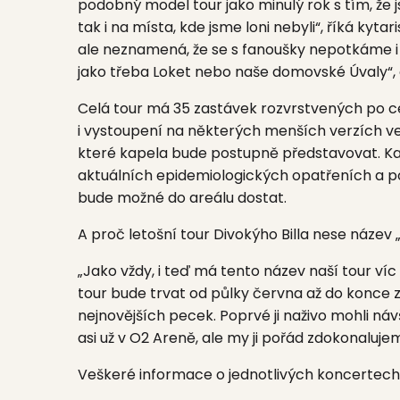
podobný model tour jako minulý rok s tím, že 
tak i na místa, kde jsme loni nebyli“, říká kyt
ale neznamená, že se s fanoušky nepotkáme i
jako třeba
Loket
nebo naše domovské
Úvaly“,
Celá tour má 35 zastávek rozvrstvených po c
i vystoupení na některých menších verzích ve
které kapela bude postupně představovat. Ka
aktuálních epidemiologických opatřeních a po
bude možné do areálu dostat.
A proč letošní tour Divokýho Billa nese název
„Jako vždy, i teď má tento název naší tour ví
tour bude trvat od půlky června až do konce z
nejnovějších pecek. Poprvé ji naživo mohli náv
asi už v O2 Areně, ale my ji pořád zdokonaluje
Veškeré informace o jednotlivých koncertec