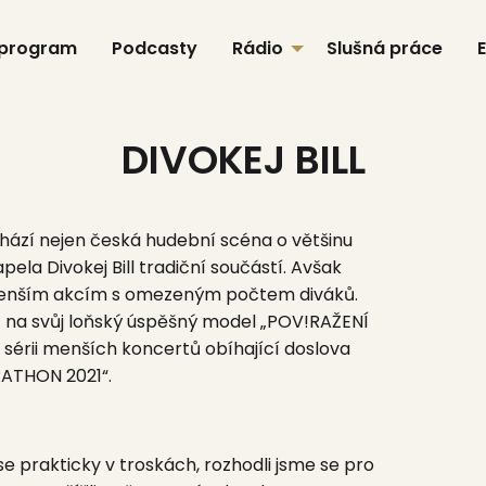
 program
Podcasty
Rádio
Slušná práce
DIVOKEJ BILL
řichází nejen česká hudební scéna o většinu
kapela
Divokej Bill
tradiční součástí. Avšak
 menším akcím s omezeným počtem diváků.
at na svůj loňský úspěšný model
„POV!RAŽENÍ
i sérii menších koncertů obíhající doslova
ATHON 2021“.
e prakticky v troskách, rozhodli jsme se pro