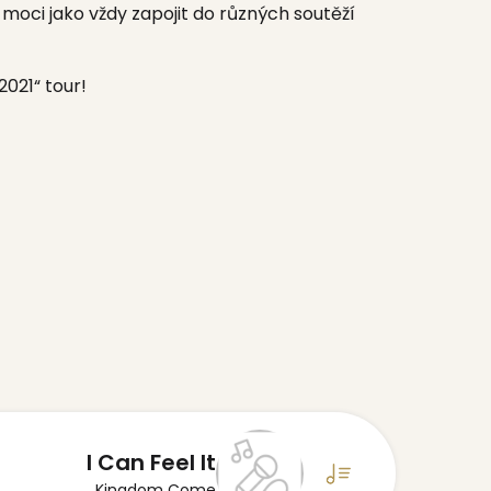
 moci jako vždy zapojit do různých soutěží
021“ tour!
I Can Feel It
Kingdom Come