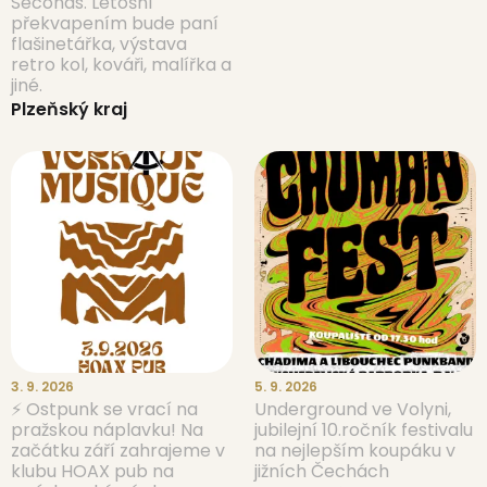
Seconds. Letošní
překvapením bude paní
flašinetářka, výstava
retro kol, kováři, malířka a
jiné.
Plzeňský kraj
3. 9. 2026
5. 9. 2026
⚡️ Ostpunk se vrací na
Underground ve Volyni,
pražskou náplavku! Na
jubilejní 10.ročník festivalu
začátku září zahrajeme v
na nejlepším koupáku v
klubu HOAX pub na
jižních Čechách