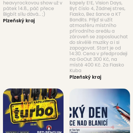
heavyrockovou show už v
kapely E!E, Vision Days,
pátek 14.8., páč přece
Byt číslo 4, Žádnej stres,
Bigbít sílu dává... ;)
Fiasko, Bez šance a KT
Bandits. Přijď si užít
Plzeňský kraj
atmosféru místního
přírodního areálu a
zároveň se zaposlouchat
do skvělé muziky a i si
zapogovat. Start je od
14:30. Cena v předprodeji
na GoOut 300 Kč, na
místě 400 Kč. Za Fiasko
Kuba
Plzeňský kraj