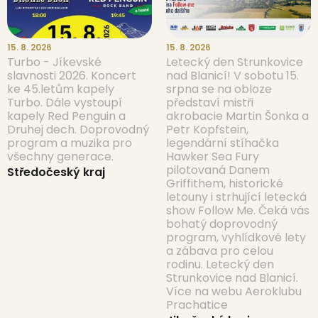
15. 8. 2026
15. 8. 2026
Turbo - Jíkevské
Letecký den Strunkovice
slavnosti 2026. Koncert
nad Blanicí! V sobotu 15.
ke 45.letům kapely
srpna se na obloze
Turbo. Dále vystoupí
představí mistři
kapely Red Penguin a
akrobacie Martin Šonka a
Druhej dech. Doprovodný
Petr Kopfstein,
program a muzika pro
legendární stíhačka
všechny generace.
Hawker Sea Fury
pilotovaná Danem
Středočeský kraj
Griffithem, historické
letouny i strhující letecká
show Follow Me. Čeká vás
bohatý doprovodný
program, vyhlídkové lety
a zábava pro celou
rodinu. Letecký den
Strunkovice nad Blanicí.
Více na webu Aeroklubu
Prachatice