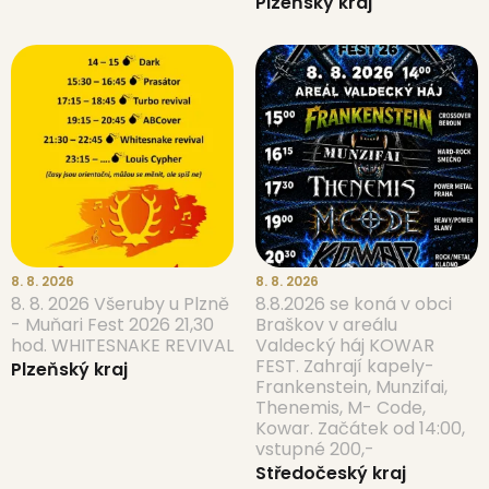
Plzeňský kraj
8. 8. 2026
8. 8. 2026
8. 8. 2026 Všeruby u Plzně
8.8.2026 se koná v obci
- Muňari Fest 2026 21,30
Braškov v areálu
hod. WHITESNAKE REVIVAL
Valdecký háj KOWAR
FEST. Zahrají kapely-
Plzeňský kraj
Frankenstein, Munzifai,
Thenemis, M- Code,
Kowar. Začátek od 14:00,
vstupné 200,-
Středočeský kraj