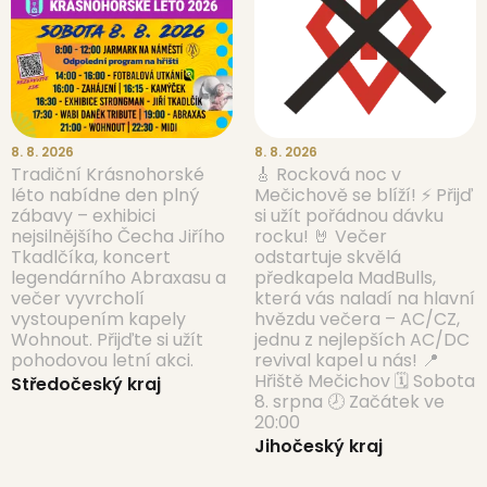
8. 8. 2026
8. 8. 2026
Tradiční Krásnohorské
🎸 Rocková noc v
léto nabídne den plný
Mečichově se blíží! ⚡ Přijď
zábavy – exhibici
si užít pořádnou dávku
nejsilnějšího Čecha Jiřího
rocku! 🤘 Večer
Tkadlčíka, koncert
odstartuje skvělá
legendárního Abraxasu a
předkapela MadBulls,
večer vyvrcholí
která vás naladí na hlavní
vystoupením kapely
hvězdu večera – AC/CZ,
Wohnout. Přijďte si užít
jednu z nejlepších AC/DC
pohodovou letní akci.
revival kapel u nás! 📍
Hřiště Mečichov 🗓 Sobota
Středočeský kraj
8. srpna 🕗 Začátek ve
20:00
Jihočeský kraj