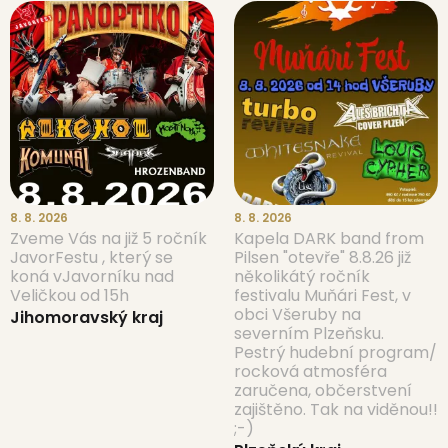
8. 8. 2026
8. 8. 2026
Zveme Vás na již 5 ročník
Kapela DARK band from
JavorFestu , který se
Pilsen "otevře" 8.8.26 již
koná vJavorníku nad
několikátý ročník
Veličkou od 15h
festivalu Muňári Fest, v
obci Všeruby na
Jihomoravský kraj
severním Plzeňsku.
Pestrý hudební program/
rocková atmosféra
zaručena, občerstvení
zajištěno. Tak na viděnou!!
;-)