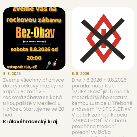
8. 8. 2026
8. 8. 2026
Zveme všechny příznivce
Dne 7.8.2026 - 9.8.2026
dobrý rockový muziky na
pořádá moto klub
kapelu Bezobav -
"MUFATEAM" již 15 ročník
rocková zábava se koná
motorkářského srazu v
u koupaliště v Mezilečí u
kempu Lužnice u Třeboně
Hořiček. Startujeme ve 20
s názvem "MOTOSLET XV"
hod.
V pátek zahraje kapela
"MARATHON". V sobotu
Královéhradecký kraj
proběhne tradiční
polední vyjížďka