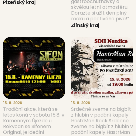
gastroochutnávky a
Plzeňský kraj
skvělou letní atmosféru.
Dorazte si užít den plný
rocku a poctivého piva!“
Zlínský kraj
15. 8. 2026
15. 8. 2026
Tradiční akce, která se
Srdečně zveme na bigbít
letos koná v sobotu 15.8. v
z hlubin v podání kapely
Kamenným Újezdě u
HastrMan Rock Srdečně
Rokycan se Sifonem
zveme na bigbít z hlubin v
Original, je ideální
podání kapely HastrMan