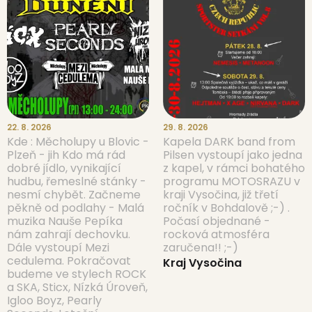
22. 8. 2026
29. 8. 2026
Kde : Měcholupy u Blovic -
Kapela DARK band from
Plzeň - jih Kdo má rád
Pilsen vystoupí jako jedna
dobré jídlo, vynikající
z kapel, v rámci bohatého
hudbu, řemeslné stánky -
programu MOTOSRAZU v
nesmí chybět. Začneme
kraji Vysočina, již třetí
pěkně od podlahy - Malá
ročník v Bohdalově ;-) .
muzika Nauše Pepíka
Počasí objednané -
nám zahrají dechovku.
rocková atmosféra
Dále vystoupí Mezi
zaručena!! ;-)
cedulema. Pokračovat
Kraj Vysočina
budeme ve stylech ROCK
a SKA, Sticx, Nízká Úroveň,
Igloo Boyz, Pearly