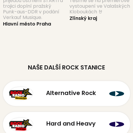
přijedou ostřílení STARTi a
Těšíme se na premiérové
trojici doplní pražský
vystoupení ve Valašských
Punk-aus-DDR v podání
Kloboukách 🤘
Verkauf Musique.
Zlínský kraj
Hlavní město Praha
NAŠE DALŠÍ ROCK STANICE
Alternative Rock
Hard and Heavy