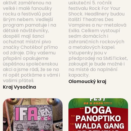
aktivit zaměřenou na
uskuteční 5. ročník
velké i malé fanoušky
festivalu Rock For Your
rocku a festivalů pod
Shock. Headlinery budou
širým nebem. Vedlejší
italští Theatres Des
program pamatuje i na
Vampires a nu-metalová
dětské návštěvníky,
Exilia. Celkem vystoupí
dospělí mají šanci
sedm domácích i
ochutnat místní pivo
zahraničních rockových
značky Chotěboř přímo
a metalových kapel.
od zdroje. Díky vašemu
Vstupenky jsou v
přispění opakujeme
předprodeji na SMSTicket,
úspěšnou společenskou
zakoupit je bude možné i
akci a jsme rádi, že se na
na místě do naplnění
ní opět potkáme s vámi i
kapacity.
vašimi přáteli.
Olomoucký kraj
Kraj Vysočina