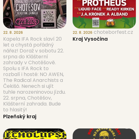
choteborfest.cz
22. 8. 2026
22. 8. 2026
Kapela IFA Rock slaví 20
Kraj Vysočina
let a chystá pořádný
nářez! Doraž v sobotu 22.
srpna do Klášterní
zahrady v Chotěšově.
Spolu s IFA Rock to
rozbalí i hosté: NO AWEN,
The Radical Anarchists a
Čekišó. Nenech si ujít
tuhle narozeninovou jízdu.
22. srpna, Chotěšov,
Klášterní zahrada. Bude
to hlasitý!
Plzeňský kraj