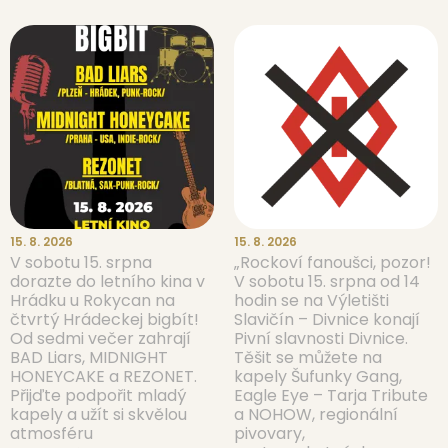
15. 8. 2026
15. 8. 2026
V sobotu 15. srpna
„Rockoví fanoušci, pozor!
dorazte do letního kina v
V sobotu 15. srpna od 14
Hrádku u Rokycan na
hodin se na Výletišti
čtvrtý Hrádeckej bigbít!
Slavičín – Divnice konají
Od sedmi večer zahrají
Pivní slavnosti Divnice.
BAD Liars, MIDNIGHT
Těšit se můžete na
HONEYCAKE a REZONET.
kapely Šufunky Gang,
Přijďte podpořit mladý
Eagle Eye – Tarja Tribute
kapely a užít si skvělou
a NOHOW, regionální
atmosféru
pivovary,