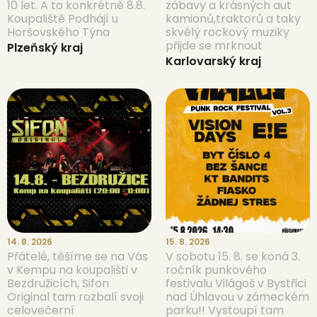
10 let. A to konkrétně 8.8.
zábavy a krásných aut
Koupaliště Podhájí u
kamionů,traktorů a taky
Horšovského Týna
skvělý rockový muziky
přijde se mrknout
Plzeňský kraj
Karlovarský kraj
14. 8. 2026
15. 8. 2026
Přátelé, těšíme se na Vás
V sobotu 15. 8. se koná 3.
v Kempu na koupališti v
ročník punkového
Bezdružicích, Sifon
festivalu Világoš v Bystřici
Original tam rozbalí svoji
nad Úhlavou v zámeckém
celovečerní
parku!! Vystoupí tam