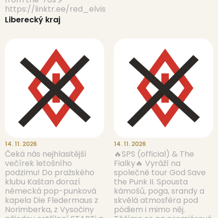
https://linktr.ee/red_elvis
Liberecký kraj
14. 11. 2026
14. 11. 2026
Čeká nás nejhlasitější
🔥SPS (official) & The
večírek letošního
Fialky🔥 Vyráží na
podzimu! Do pražského
společné tour God Save
klubu Kaštan dorazí
the Punk II. Spousta
německá pop-punková
kámošů, poga, srandy a
kapela Die Fledermaus z
skvělá atmosféra pod
Norimberka, z Vysočiny
pódiem i mimo něj.