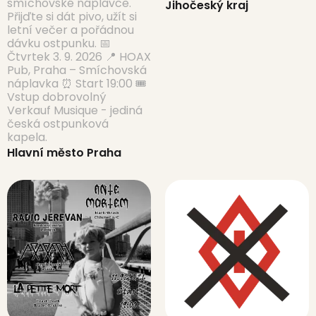
smíchovské náplavce.
Jihočeský kraj
Přijďte si dát pivo, užít si
letní večer a pořádnou
dávku ostpunku. 📅
Čtvrtek 3. 9. 2026 📍 HOAX
Pub, Praha – Smíchovská
náplavka ⏰ Start 19:00 🎟️
Vstup dobrovolný
Verkauf Musique - jediná
česká ostpunková
kapela.
Hlavní město Praha