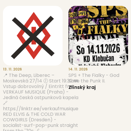
13. 11. 2026
14. 11. 2026
📍 The Deep, Liberec –
SPS + The Fialky - God
Moskevská 27/14 🕖 Start 19:30 🎟
Save the Punk II.
Vstup dobrovolný / Eintritt frei
Zlínský kraj
VERKAUF MUSIQUE (Praha) -
Jediná česká ostpunková kapela
🔗
https://linktr.ee/verkaufmusique
RED ELVIS & THE COLD WAR
COWGIRLS (Dresden) -
socialist-surf-pop-punk straight
from the '70s 🔗