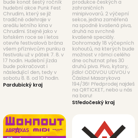
bude konat šestý ročník
produkce českých a
hudební akce Punk Fest
zahraničních
Chrudim, který se již
minipivovarů. 2 výčepní
tradičně odehraje v
sekce, jedna zaměřená
areálu letního kina v
na spodně kvašená piva,
Chrudimi. Stejně jako v
druhá na svrchně
loňském roce se i letos
kvašené speciály.
otevře festivalová brána
Dohromady 18 výčepních
všem příznivcům punku a
kohoutů, na kterých bude
festivalu už v pátek 7. 8. v
možnost v rámci celého
17 hodin. Hudební jízda
dne ochutnat přes 30
bude pokračovat i
druhů piva. Pivo, kytary,
následující den, tedy v
jídlo! ODDVOU UDVOU v
sobotu 8. 8. od 10 hodin.
Čáslavi Masarykova
194/36! Předprodej najdeš
Pardubický kraj
na QRTICKET, nebo u nás
na baru!
Středočeský kraj