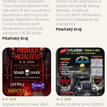
Podhájí u Horšovského
oslavu 10 let existence a
Týna, Kapela Bloodcreek
společně zahrají Morus,
zde slaví 10 let na scéně a
MurMur, Goatcult,
společně s nimi vystoupí
Corona, Sixth Dimension,
kapely Mysthica, Murmur,
Mysthica. Děkujeme za
Corona, Morus, Sixth
zveřejnění.
Dimension a Goatcult.
Plzeňský kraj
začátek v 16.30 hodin
Plzeňský kraj
8. 8. 2026
14. 8. 2026
Kapela Blood creek slaví
Bude to akce plná zážitků