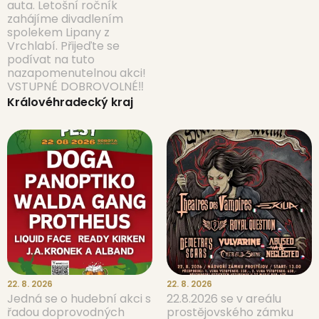
auta. Letošní ročník
zahájíme divadlením
spolekem Lipany z
Vrchlabí. Přijeďte se
podívat na tuto
nazapomenutelnou akci!
VSTUPNÉ DOBROVOLNÉ‼️
Královéhradecký kraj
22. 8. 2026
22. 8. 2026
Jedná se o hudební akci s
22.8.2026 se v areálu
řadou doprovodných
prostějovského zámku