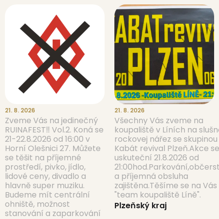
21. 8. 2026
21. 8. 2026
Zveme Vás na jedinečný
Všechny Vás zveme na
RUINAFEST‼️ Vol.2. Koná se
koupaliště v Líních na slušn
21-22.8.2026 od 16:00 v
rockovej nářez se skupinou
Horní Olešnici 27. Můžete
Kabát revival Plzeň.Akce s
se těšit na příjemné
uskuteční 21.8.2026 od
prostředí, pivko, jídlo,
21:00hod.Parkování,občers
lidové ceny, divadlo a
a příjemná obsluha
hlavně super muziku.
zajištěna.Těšíme se na Vás
Budeme mít centrální
"team koupaliště Líně".
ohniště, možnost
Plzeňský kraj
stanování a zaparkování