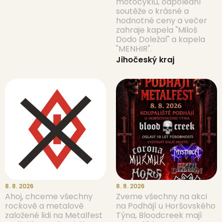
motocyklů, odpolední
soutěže o krásné a
hodnotné ceny a večer
zahraje kapela "Miloš
Dodo Doležal" a kapela
"MENHIR".
Jihočeský kraj
8. 8. 2026
8. 8. 2026
Ahoj, chceme všechny
Zveme všechny na akci
rockově a metalově
na Podhájí u Horšovského
založené lidi na Metalfest
Týna, Bloodcreek mají