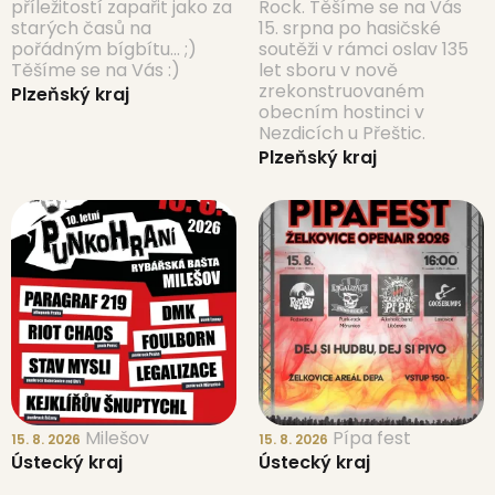
příležitostí zapařit jako za
Rock. Těšíme se na Vás
starých časů na
15. srpna po hasičské
pořádným bígbítu... ;)
soutěži v rámci oslav 135
Těšíme se na Vás :)
let sboru v nově
zrekonstruovaném
Plzeňský kraj
obecním hostinci v
Nezdicích u Přeštic.
Plzeňský kraj
Milešov
Pípa fest
15. 8. 2026
15. 8. 2026
Ústecký kraj
Ústecký kraj