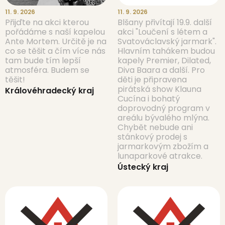
11. 9. 2026
11. 9. 2026
Přijďte na akci kterou
Blšany přivítají 19.9. další
pořádáme s naší kapelou
akci "Loučení s létem a
Ante Mortem. Určitě je na
Svatováclavský jarmark".
co se těšit a čím více nás
Hlavním tahákem budou
tam bude tím lepší
kapely Premier, Dilated,
atmosféra. Budem se
Diva Baara a další. Pro
těšit!
děti je připravena
pirátská show Klauna
Královéhradecký kraj
Cucína i bohatý
doprovodný program v
areálu bývalého mlýna.
Chybět nebude ani
stánkový prodej s
jarmarkovým zbožím a
lunaparkové atrakce.
Ústecký kraj