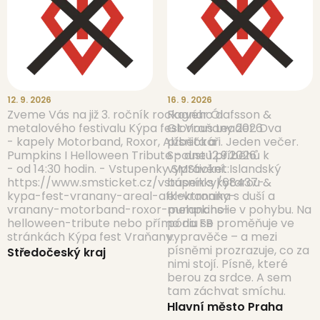
12. 9. 2026
16. 9. 2026
Zveme Vás na již 3. ročník rockového a
Ragnar Ólafsson &
metalového festivalu Kýpa fest Vraňany 2026
Glorious Leader. Dva
- kapely Motorband, Roxor, Alžběta a
písničkáři. Jeden večer.
Pumpkins I Helloween Tribute - dne 12.9.2026
Spoustu příběhů k
- od 14:30 hodin. - Vstupenky SMSticket:
vyprávění. Islandský
https://www.smsticket.cz/vstupenky/68437-
básník s kytarou &
kypa-fest-vranany-areal-afk-vranany-
elektronika s duší a
vranany-motorband-roxor-pumpkins-
melancholie v pohybu. Na
helloween-tribute nebo přímo na FB
pódiu se proměňuje ve
stránkách Kýpa fest Vraňany.
vypravěče – a mezi
písněmi prozrazuje, co za
Středočeský kraj
nimi stojí. Písně, které
berou za srdce. A sem
tam záchvat smíchu.
Hlavní město Praha