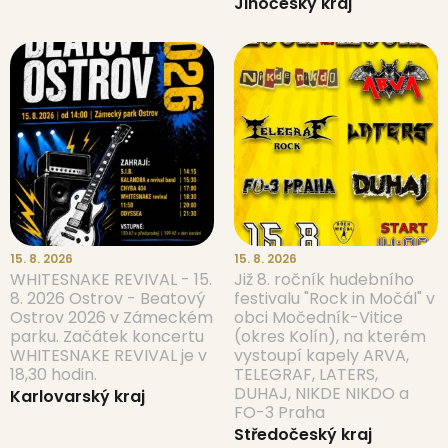
Jihočeský kraj
15. 8. 2026
15. 8. 2026
WHITESNAKE REVIVAL - 15.
Již 8. ročník hudebního
8. 2026 Ostrov - Beatový
festivalu "Rock in Močál" v
Ostrov 2026 v Zámeckém
obci Močedník-Vitice
parku. Začátek koncertu
(okres Kolín), na kterém
WHITESNAKE REVIVAL je v
vystoupí kapely ARVA,
18,30 hodin.
TELEGRAF, LATERS,
DUHAJ, NIKDE NIKDO a
Karlovarský kraj
FO-3 Praha
Středočeský kraj