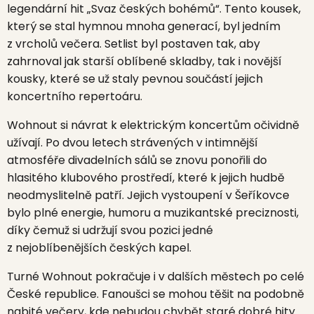
legendární hit „Svaz českých bohémů“. Tento kousek,
který se stal hymnou mnoha generací, byl jedním
z vrcholů večera. Setlist byl postaven tak, aby
zahrnoval jak starší oblíbené skladby, tak i novější
kousky, které se už staly pevnou součástí jejich
koncertního repertoáru.
Wohnout si návrat k elektrickým koncertům očividně
užívají. Po dvou letech strávených v intimnější
atmosféře divadelních sálů se znovu ponořili do
hlasitého klubového prostředí, které k jejich hudbě
neodmyslitelně patří. Jejich vystoupení v Šeříkovce
bylo plné energie, humoru a muzikantské preciznosti,
díky čemuž si udržují svou pozici jedné
z nejoblíbenějších českých kapel.
Turné Wohnout pokračuje i v dalších městech po celé
České republice. Fanoušci se mohou těšit na podobně
nabité večery, kde nebudou chybět staré dobré hity