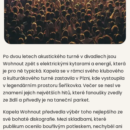
Po dvou letech akustického turné v divadlech jsou
Wohnout zpět s elektrickými kytarami a energií, která
je pro ně typická. Kapela se v rámci svého klubového
a kulturákového turné zastavila v Plzni, kde vystoupila
v legendárním prostoru Šeříkovka. Večer se nesl ve
znamení jejich největších hitů, které fanoušky zvedly
ze židlí a přivedly je na taneční parket.
Kapela Wohnout předvedla výběr toho nejlepšího ze
své bohaté diskografie. Mezi skladbami, které
publikum ocenilo bouřlivým potleskem, nechyběl ani