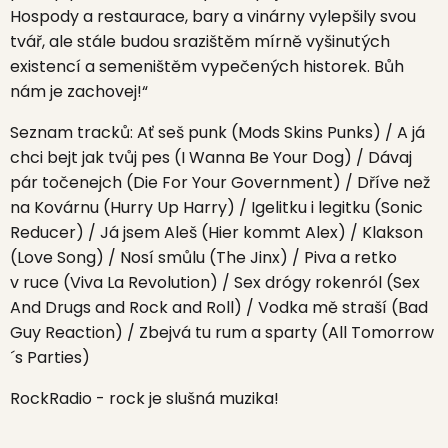
Hospody a restaurace, bary a vinárny vylepšily svou
tvář, ale stále budou srazištěm mírně vyšinutých
existencí a semeništěm vypečených historek. Bůh
nám je zachovej!“
Seznam tracků: Ať seš punk (Mods Skins Punks) / A já
chci bejt jak tvůj pes (I Wanna Be Your Dog) / Dávaj
pár točenejch (Die For Your Government) / Dříve než
na Kovárnu (Hurry Up Harry) / Igelitku i legitku (Sonic
Reducer) / Já jsem Aleš (Hier kommt Alex) / Klakson
(Love Song) / Nosí smůlu (The Jinx) / Piva a retko
v ruce (Viva La Revolution) / Sex drógy rokenról (Sex
And Drugs and Rock and Roll) / Vodka mě straší (Bad
Guy Reaction) / Zbejvá tu rum a sparty (All Tomorrow
´s Parties)
RockRadio - rock je slušná muzika!