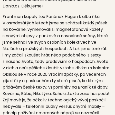
Donio.cz. Děkujeme!
Frontman kapely
Lou Fanánek Hage
n k albu říká:
V osmdesátých letech jsme se scházeli každý pátek
na Kovárně, vyměňovali si magnetofonové kazety
s novými objevy z punkové a novovlnné scény, které
jsme sehnali ve svých osobních kolektivech ve
školách a pražských hospodách. A tak jsme tenkrát
i my začali zkoušet hrát něco podobného, s texty
z našeho života, tedy především o hospodách, životě
v nich a neúspěších skloubit vztah s dívkou s kalením.
Oklikou se v roce 2020 vracím zpátky, po večerech
piju střiky a poslouchám ty staré písně, ke kterým
přidávám české texty, vzpomínky na Braník té doby,
Kovárnu, Bábu, Nikotýna, Sahulu…takže zase hospoda!
Zajímavé je, že ačkoliv technologický vývoj poskočil
nebývale – telefonní budky versus chytré mobily –
princip požívání omamných nápojů se nezměnil.