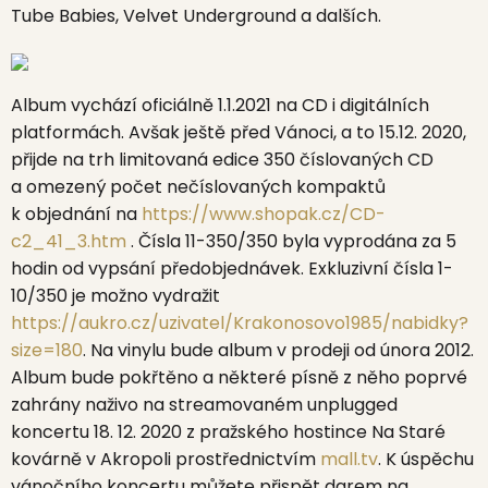
Tube Babies, Velvet Underground
a dalších.
Album vychází oficiálně 1.1.2021 na CD i digitálních
platformách. Avšak ještě před Vánoci, a to 15.12. 2020,
přijde na trh limitovaná edice 350 číslovaných CD
a omezený počet nečíslovaných kompaktů
k objednání na
https://www.shopak.cz/CD-
c2_41_3.htm
. Čísla 11-350/350 byla vyprodána za 5
hodin od vypsání předobjednávek. Exkluzivní čísla 1-
10/350 je možno vydražit
https://aukro.cz/uzivatel/Krakonosovo1985/nabidky?
size=180
. Na vinylu bude album v prodeji od února 2012.
Album bude pokřtěno a některé písně z něho poprvé
zahrány naživo na streamovaném unplugged
koncertu 18. 12. 2020 z pražského hostince Na Staré
kovárně v Akropoli prostřednictvím
mall.tv
. K úspěchu
vánočního koncertu můžete přispět darem na