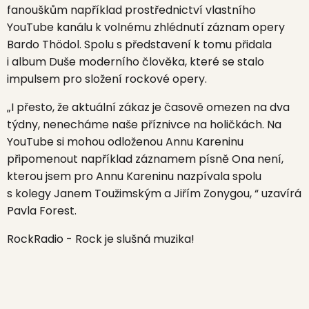
fanouškům například prostřednictví vlastního
YouTube kanálu k volnému zhlédnutí záznam opery
Bardo Thödol.
Spolu s představení k tomu přidala
i album
Duše moderního člověka,
které se stalo
impulsem pro složení rockové opery.
„I přesto, že aktuální zákaz je časově omezen na dva
týdny, nenecháme naše příznivce na holičkách. Na
YouTube si mohou odloženou Annu Kareninu
připomenout například záznamem písně Ona není,
kterou jsem pro Annu Kareninu nazpívala spolu
s kolegy Janem Toužimským a Jiřím Zonygou, “ uzavírá
Pavla Forest.
RockRadio - Rock je slušná muzika!