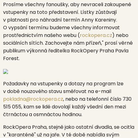
Prosíme všechny fanoušky, aby nevraceli zakoupené
vstupenky na toto představení. Lístky zůstávají
v platnosti pro náhradní termín Anny Kareniny.
O vypsání termínu budeme všechny informovat
prostřednictvím našeho webu (
rockopera.cz
) nebo
sociálních sítích. Zachovejte nám přízeň," prosí věrné
publikum výkonná ředitelka RockOpery Praha
Pavla
Forest.
Požadavky na vstupenky a dotazy na program lze
v době nouzového stavu směřovat na e-mail
pokladna@rockopera.cz
, nebo na telefonní číslo 730
515 055, kam se lidé dovolají každý všední den mezi
čtrnáctou a osmnáctou hodinou.
RockOpera Praha, stejně jako ostatní divadla, se ocitla
v "karanténě" už na jaře. V té době nabídla svým