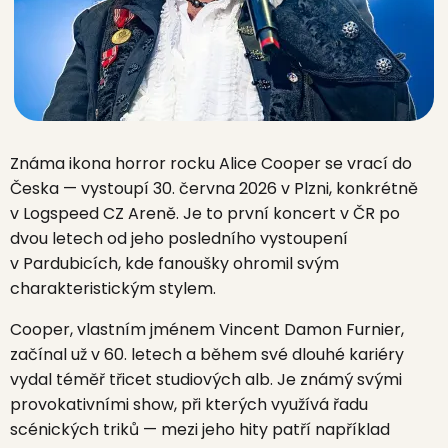
Známa ikona horror rocku Alice Cooper se vrací do
Česka — vystoupí 30. června 2026 v Plzni, konkrétně
v Logspeed CZ Areně. Je to první koncert v ČR po
dvou letech od jeho posledního vystoupení
v Pardubicích, kde fanoušky ohromil svým
charakteristickým stylem.
Cooper, vlastním jménem Vincent Damon Furnier,
začínal už v 60. letech a během své dlouhé kariéry
vydal téměř třicet studiových alb. Je známý svými
provokativními show, při kterých využívá řadu
scénických triků — mezi jeho hity patří například